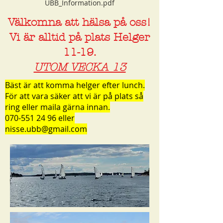
UBB_Information.pdf
Välkomna att hälsa på oss!
Vi är alltid på plats Helger
11-19.
UTOM VECKA 13
Bäst är att komma helger efter lunch.
För att vara säker att vi är på plats så
ring eller maila gärna innan.
070-551 24 96
eller
nisse.ubb@gmail.com