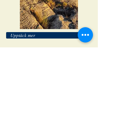
Upptäck mer
KOntakt
Du är ALLTID hjärtligt välkommen att
höra av dig till oss.
Telefon
070 551 24 96
(Nils Björkman)
Mail
nisse.ubb@gmail.com
Kom och hälsa på en lördag kl. 11-18.
Vi finns på fartyget m/s Stenfjell