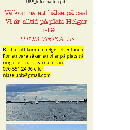
UBB_Information.pdf
Välkomna att hälsa på oss!
Vi är alltid på plats Helger
11-19.
UTOM VECKA 13
Bäst är att komma helger efter lunch.
För att vara säker att vi är på plats så
ring eller maila gärna innan.
070-551 24 96
eller
nisse.ubb@gmail.com