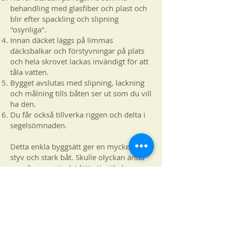
behandling med glasfiber och plast och
blir efter spackling och slipning
"osynliga".
Innan däcket läggs på limmas
däcksbalkar och förstyvningar på plats
och hela skrovet lackas invändigt för att
tåla vatten.
Bygget avslutas med slipning, lackning
och målning tills båten ser ut som du vill
ha den.
Du får också tillverka riggen och delta i
segelsömnaden.
Detta enkla byggsätt ger en mycket lätt,
styv och stark båt. Skulle olyckan ändå
vara framme är det lätt att själv laga en
skada i skrovet genom att såga upp ett
hål och lägga i en bit plywood.
Du får hjälp genom hela bygget av
mycket erfaren handledare. Föräldrar