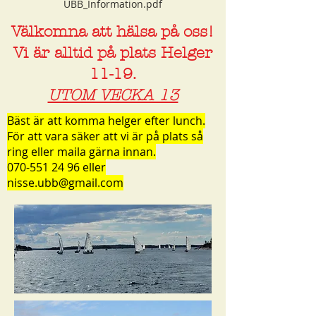
UBB_Information.pdf
Välkomna att hälsa på oss!
Vi är alltid på plats Helger
11-19.
UTOM VECKA 13
Bäst är att komma helger efter lunch.
För att vara säker att vi är på plats så
ring eller maila gärna innan.
070-551 24 96
eller
nisse.ubb@gmail.com